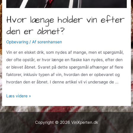
Hvor længe holder vin efter
den er åbnet?
Opbevaring
/ Af
sorenhansen
Vin er en elsket drik, som nydes af mange, men et spørgsmål,
der ofte opstår, er hvor længe en flaske kan nydes, efter den
er blevet åbnet. Svaret på dette spørgsmål afhænger af flere
faktorer, inklusiv typen af vin, hvordan den er opbevaret og
hvordan den er åbnet. I denne artikel vil vi undersøge de …
Hvor
Læs videre »
længe
holder
vin
Copyright © 2026 VinXperten.dk
efter
den