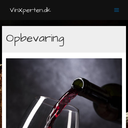
Gå
VinXperten.dk
til
Main
indholdet
Men
Opbevaring